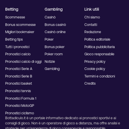
Betting
Gambling
Link utili
Scommesse
Casinò
Chi siamo
Bonus scommesse
Bonus casinò
Contatti
Migliori bookmaker
Casinò online
Redazione
Betting tips
Poker
Politica editoriale
Tutti i pronostici
Bonus poker
Politica pubblicitaria
Pronostici calcio
Poker room
Gioco responsabile
Pronostici calcio di oggi
Notizie
Privacy policy
Pronostici Serie A
Gambling
Cookie policy
Pronostici Serie B
Termini e condizioni
Pronostici basket
Credits
Pronostici tennis
Pronostici Formula 1
Pronostici MotoGP
Pronostici ciclismo
Bottadiculo.it è un portale informativo dedicato ai pronostici sportivi e ai
consigli di gioco. Non è un operatore di gioco a distanza, ma offre analisi e
strategie per un’esperienza di gioco consapevole e responsabile.