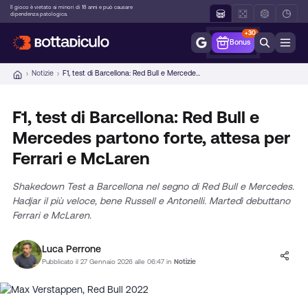
Vai
Il gioco è vietato ai minori di 18 anni e può causare
dipendenza patologica.
al
+30
contenuto
Bonus
Notizie
F1, test di Barcellona: Red Bull e Mercedes partono forte, attesa per Ferrari e McLaren
F1, test di Barcellona: Red Bull e
Mercedes partono forte, attesa per
Ferrari e McLaren
Shakedown Test a Barcellona nel segno di Red Bull e Mercedes.
Hadjar il più veloce, bene Russell e Antonelli. Martedì debuttano
Ferrari e McLaren.
Luca Perrone
Pubblicato il 27 Gennaio 2026 alle 06:47 in
Notizie