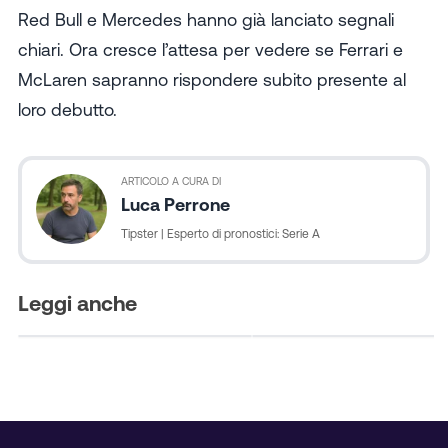
Red Bull e Mercedes hanno già lanciato segnali
chiari. Ora cresce l’attesa per vedere se Ferrari e
McLaren sapranno rispondere subito presente al
loro debutto.
ARTICOLO A CURA DI
Coppa Italia
Luca Perrone
Coppa Italia
Pronostico Benevento-
Tipster | Esperto di pronostici: Serie A
Ravenna 9 Agosto 2026:
Pronostico Arezzo-Bres
Turno Preliminare Coppa
9 Agosto 2026: Turno
Italia
Preliminare Coppa Italia
Leggi anche