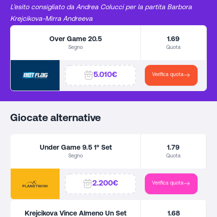
L’esito consigliato da Andrea Colucci per la partita Barbora
Krejcikova-Mirra Andreeva
Over Game 20.5
1.69
Segno
Quota
5.010€
Verifica quota
Giocate alternative
Under Game 9.5 1° Set
1.79
Segno
Quota
2.200€
Verifica quota
Krejcikova Vince Almeno Un Set
1.68