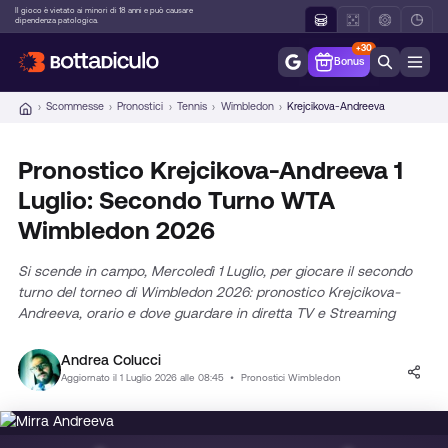
Vai
Il gioco è vietato ai minori di 18 anni e può causare
dipendenza patologica.
al
+30
contenuto
Bonus
Scommesse
Pronostici
Tennis
Wimbledon
Krejcikova-Andreeva
Pronostico Krejcikova-Andreeva 1
Luglio: Secondo Turno WTA
Wimbledon 2026
Si scende in campo, Mercoledì 1 Luglio, per giocare il secondo
turno del torneo di Wimbledon 2026: pronostico Krejcikova-
Andreeva, orario e dove guardare in diretta TV e Streaming
Andrea Colucci
Aggiornato il 1 Luglio 2026 alle 08:45
•
Pronostici Wimbledon