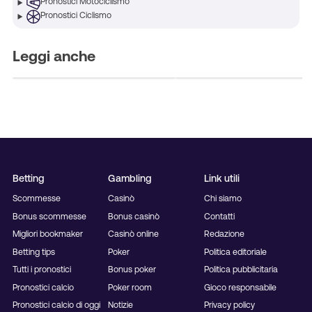
Coppa Italia
Pronostici Motociclismo
Pronostico Vicenza-
Pronostici Ciclismo
Catania 8 Agosto 2026:
Pronostico Ascoli-Pote
Turno Preliminare Coppa
8 Agosto 2026: Turno
Italia
Preliminare Coppa Italia
Leggi anche
Betting
Gambling
Link utili
Scommesse
Casinò
Chi siamo
Bonus scommesse
Bonus casinò
Contatti
Migliori bookmaker
Casinò online
Redazione
Betting tips
Poker
Politica editoriale
Tutti i pronostici
Bonus poker
Politica pubblicitaria
Pronostici calcio
Poker room
Gioco responsabile
Pronostici calcio di oggi
Notizie
Privacy policy