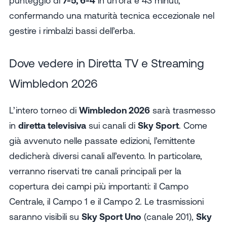
punteggio di
7-5, 6-4
in un’ora e 43 minuti,
confermando una maturità tecnica eccezionale nel
gestire i rimbalzi bassi dell’erba.
Dove vedere in Diretta TV e Streaming
Wimbledon 2026
L’intero torneo di
Wimbledon 2026
sarà trasmesso
in
diretta televisiva
sui canali di
Sky Sport
. Come
già avvenuto nelle passate edizioni, l’emittente
dedicherà diversi canali all’evento. In particolare,
verranno riservati tre canali principali per la
copertura dei campi più importanti: il Campo
Centrale, il Campo 1 e il Campo 2. Le trasmissioni
saranno visibili su
Sky Sport Uno
(canale 201),
Sky