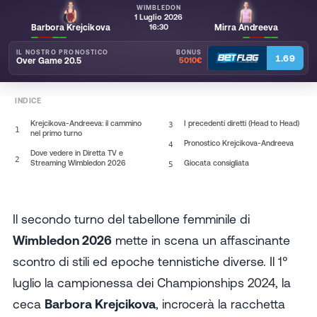
WIMBLEDON
1 Luglio 2026
16:30
Barbora Krejcikova
Mirra Andreeva
IL NOSTRO PRONOSTICO
BONUS
1.69
Over Game 20.5
5010€
INDICE
Krejcikova-Andreeva: il cammino
3
I precedenti diretti (Head to Head)
1
nel primo turno
4
Pronostico Krejcikova-Andreeva
Dove vedere in Diretta TV e
2
Streaming Wimbledon 2026
5
Giocata consigliata
Il secondo turno del tabellone femminile di
Wimbledon 2026
mette in scena un affascinante
scontro di stili ed epoche tennistiche diverse. Il 1°
luglio la campionessa dei Championships 2024, la
ceca
Barbora Krejcikova
, incrocerà la racchetta