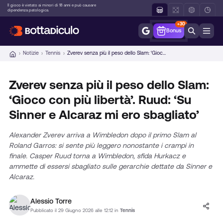
Vai
Il gioco è vietato ai minori di 18 anni e può causare
dipendenza patologica.
al
+30
contenuto
Bonus
Notizie
Tennis
Zverev senza più il peso dello Slam: ‘Gioco con più libertà’. Ruud: ‘Su Sinner e Alcaraz mi ero sbagliato’
Zverev senza più il peso dello Slam:
‘Gioco con più libertà’. Ruud: ‘Su
Sinner e Alcaraz mi ero sbagliato’
Alexander Zverev arriva a Wimbledon dopo il primo Slam al
Roland Garros: si sente più leggero nonostante i crampi in
finale. Casper Ruud torna a Wimbledon, sfida Hurkacz e
ammette di essersi sbagliato sulle gerarchie dettate da Sinner e
Alcaraz.
Alessio Torre
Pubblicato il 29 Giugno 2026 alle 12:12 in
Tennis