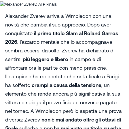
Alexander Zverev arriva a Wimbledon con una
novità che cambia il suo approccio. Dopo aver
conquistato
il primo titolo Slam al Roland Garros
2026
, l’azzardo mentale che lo accompagnava
sembra essersi dissolto: Zverev ha dichiarato di
sentirsi
più leggero e libero
in campo e di
affrontare ora le partite con meno pressione.
Il campione ha raccontato che nella finale a Parigi
ha sofferto
crampi a causa della tensione
, un
elemento che rende ancora più significativa la sua
vittoria e spiega il prezzo fisico e nervoso pagato
nel torneo. A Wimbledon però lo aspetta una prova
diversa: Zverev
non è mai andato oltre gli ottavi di
finale
sull’erba e
non ha mai vinto un titolo su erba
,