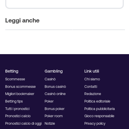
Ravenna 9 Agosto 2026:
Pronostico Arezzo-Bres
Turno Preliminare Coppa
9 Agosto 2026: Turno
Italia
Preliminare Coppa Italia
Leggi anche
Betting
Gambling
Link utili
Scommesse
Casinò
Chi siamo
Bonus scommesse
Bonus casinò
Contatti
Migliori bookmaker
Casinò online
Redazione
Betting tips
Poker
Politica editoriale
Tutti i pronostici
Bonus poker
Politica pubblicitaria
Pronostici calcio
Poker room
Gioco responsabile
Pronostici calcio di oggi
Notizie
Privacy policy