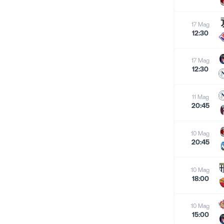
17 Mag
12:30
17 Mag
12:30
11 Mag
20:45
10 Mag
20:45
10 Mag
18:00
10 Mag
15:00