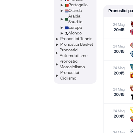
Portogallo
Olanda
Pronostici pa
Arabia
Saudita
24 Mag
Europa
20:45
Mondo
Pronostici Tennis
Pronostici Basket
24 Mag
Pronostici
20:45
Automobilismo
Pronostici
Motociclismo
24 Mag
Pronostici
20:45
Ciclismo
24 Mag
20:45
24 Mag
20:45
24 Mag