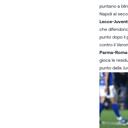
puntano a bli
Napoli al seco
Lecce-Juvent
che difendono 
punto dopo il 
contro il Vero
Parma-Roma
gioca le resi
punto dalla Juv