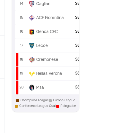
43
38
40:53
11
10
17
Cagliari
14
42
38
41:50
9
15
14
ACF Fiorentina
15
 24 Maggio 2026, ore 15:00 – Pronostico x2 @ 1.45
41
38
41:51
10
11
17
Genoa CFC
16
aggio 2026, ore 20:45 – Pronostico 1 @ 1.57
38
38
28:50
10
8
20
Lecce
17
34
38
32:57
8
10
20
Cremonese
18
3 Maggio 2026, ore 18:00 – Pronostico Gol @ 1.45
21
38
25:61
3
12
23
Hellas Verona
19
ta – 22 Maggio 2026, ore 20:45 – Pronostico x2 @ 1.45
18
38
26:71
2
12
24
Pisa
20
Champions League
Europa League
 17 Maggio 2026, ore 20:45 – Pronostico 1x @ 1.33
Conference League Qual.
Relegation
 17 Maggio 2026, ore 20:45 – Pronostico x2 @ 1.43