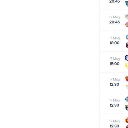
20:45
17 Mag
20:45
17 Mag
18:00
17 Mag
15:00
17 Mag
12:30
17 Mag
12:30
17 Mag
12:30